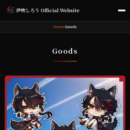
伊吹しろう Official Website
Home
›
Goods
Goods